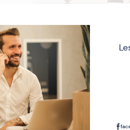
Le
fac