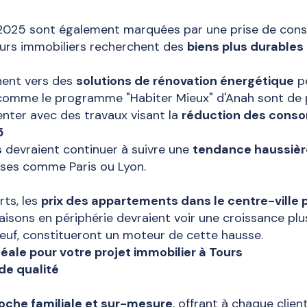
025 sont également marquées par une prise de consc
eurs immobiliers recherchent des
biens plus durables
rnent vers des
solutions de rénovation énergétique
po
 comme le programme "Habiter Mieux" d'Anah sont de plu
enter avec des travaux visant la
réduction des conso
5
s
devraient continuer à suivre une
tendance haussièr
ises comme Paris ou Lyon.
rts, les
prix des appartements dans le centre-ville 
aisons en périphérie devraient voir une croissance pl
 neuf, constitueront un moteur de cette hausse.
ale pour votre projet immobilier à Tours
e qualité
oche familiale et sur-mesure
, offrant à chaque clie