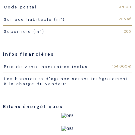
37000
Code postal
205 m²
Surface habitable (m²)
205
Superficie (m²)
Infos financières
Caractéristiques
Valeurs
154 000 €
Prix de vente honoraires inclus
Les honoraires d'agence seront intégralement
à la charge du vendeur
Bilans énergétiques