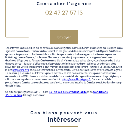
Contacter l'agence
02 47 27 57 13
Validation
envoyer
Les informations recueillies sur ce formulaire sont enregistrées dans un fichier informatisé par La Boite Immo
agissant comme Sous-traitant du traitement pour la gestion de la clientèle/prospects de l'Agence / du Réseau
qui reste Responsable du Traitement de vos Données personnelles. La base légale du traitement repose sur
l'intérêt légitime de l'Agence / du Réseau. Elles sont conservées jusqu'à demande de suppression et sont
destinées à l'Agence / au Réseau. Conformément à la loi « informatique et libertés », vous disposez des droits
d’accès, de rectification, d’effacement, d’opposition, de limitation et de portabilité de vos données. Vous
pouvez retirer votre consentement à tout moment en contactant directement l’Agence / Le Réseau. Consultez
le site
https://cnil.fr/fr
pour plus d’informations sur vos droits. Si vous estimez, après avoir contacté l'Agence
/ le Réseau, que vos droits « Informatique et Libertés » ne sont pas respectés, vous pouvez adresser une
réclamation à la CNIL. Nous vous informons de l’existence de la liste d'opposition au démarchage téléphonique
« Bloctel », sur laquelle vous pouvez vous inscrire ici :
https://www.bloctel.gouv.fr
. Dans le cadre de la
protection des Données personnelles, nous vous invitons à ne pas inscrire de Données sensibles dans le champ
de saisie libre.
Ce site est protégé par reCAPTCHA, les
Politiques de Confidentialité
et es
Conditions
d'utilisation
de Google s'appliquent.
Ces biens peuvent vous
intéresser