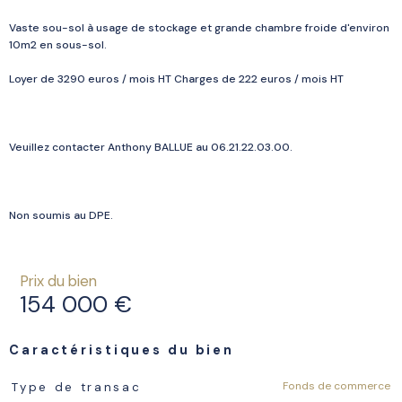
Vaste sou-sol à usage de stockage et grande chambre froide d'environ
10m2 en sous-sol.
Loyer de 3290 euros / mois HT Charges de 222 euros / mois HT
Veuillez contacter Anthony BALLUE au 06.21.22.03.00.
Non soumis au DPE.
Prix du bien
154 000 €
Caractéristiques du bien
Caractéristiques
Valeurs
Fonds de commerce
Type de transac