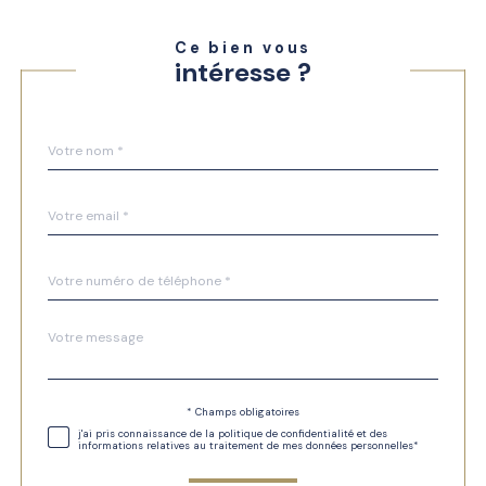
Ce bien vous
intéresse ?
Nom
Fieldset
*
par
défaut
email
*
Téléphone
*
Message
Fieldset
*
par
défaut
Validation
* Champs obligatoires
j'ai pris connaissance de la politique de confidentialité et des
informations relatives au traitement de mes données personnelles*