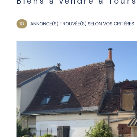
Biens à vendre à Tour
10
ANNONCE(S) TROUVÉE(S) SELON VOS CRITÈRES
voir le
bien