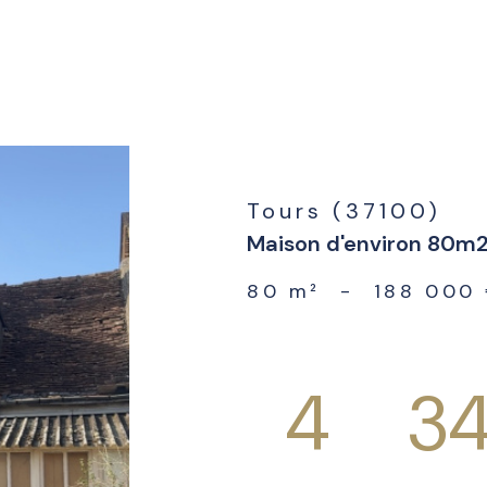
s
voir les
10
annonces
Tours (37100)
Maison d'environ 80m2
80 m²
-
188 000
4
34