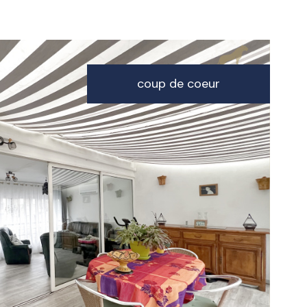
coup de coeur
voir le
bien