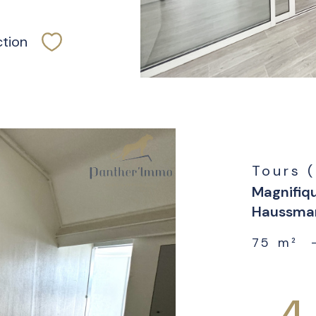
ction
Sélectionner
Tours 
Magnifiq
Haussma
75 m²