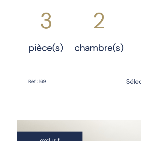
3
2
pièce(s)
chambre(s)
Séle
Réf : 169
exclusif