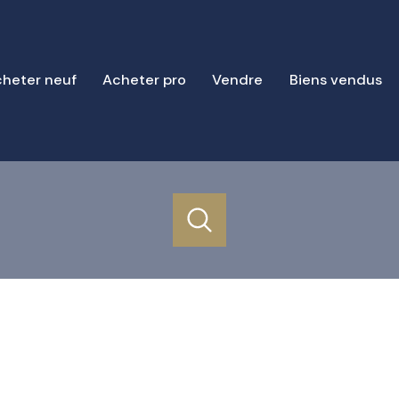
heter neuf
Acheter pro
Vendre
Biens vendus
acheter
estimer
de l'ancien
1
Localisation
Budget
de l'immo pro