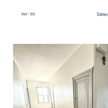
Séle
Réf : 155
voir le