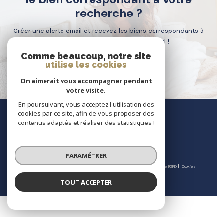
recherche ?
Créer une alerte email et recevez les biens correspondants à
votre recherche dans votre boîte mail !
Comme beaucoup, notre site
utilise les cookies
créer l'alerte
On aimerait vous accompagner pendant
votre visite.
En poursuivant, vous acceptez l'utilisation des
nous
cookies par ce site, afin de vous proposer des
suivre
contenus adaptés et réaliser des statistiques !
PARAMÉTRER
© 2026 | Tous droits réservés | Traduction powered by Google |
Nos honoraires
Plan du site
Mentions légales
Admin
Partenaires
Politique RGPD
Cookies
TOUT ACCEPTER