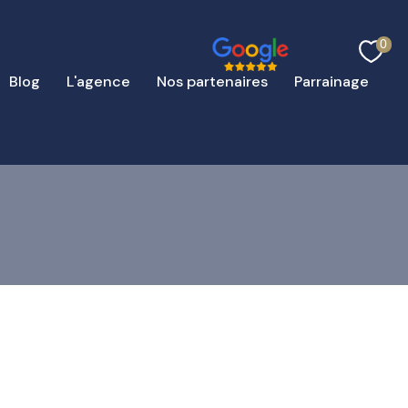
0
Blog
L'agence
Nos partenaires
Parrainage
filtrer
réinitialiser les
filtres