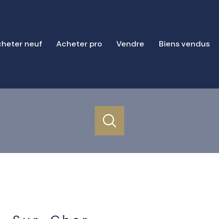
heter neuf
Acheter pro
Vendre
Biens vendus
acheter
estimer
de l'ancien
1
Localisation
Budget
de l'immo pro