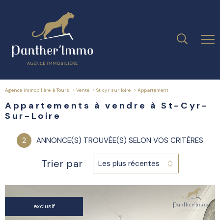
Agence immobilière à Tours
Vente
St cyr sur loire
appartement
Appartements à vendre à St-Cyr-
Sur-Loire
2
ANNONCE(S) TROUVÉE(S) SELON VOS CRITÈRES
Trier par
Les plus récentes
exclusif