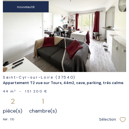
nouveauté
voir le
bien
Saint-Cyr-sur-Loire (37540)
Appartement T2 vue sur Tours, 44m2, cave, parking, très calme.
44 m²
-
151 200 €
2
1
pièce(s)
chambre(s)
Sélection
Réf : 170
Sél