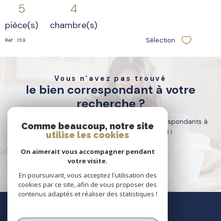
5
4
pièce(s)
chambre(s)
Sélection
Réf : 159
Sélectionne
Vous n'avez pas trouvé
le bien correspondant à votre
recherche ?
Créer une alerte email et recevez les biens correspondants à
Comme beaucoup, notre site
votre recherche dans votre boîte mail !
utilise les cookies
On aimerait vous accompagner pendant
votre visite.
créer l'alerte
En poursuivant, vous acceptez l'utilisation des
cookies par ce site, afin de vous proposer des
contenus adaptés et réaliser des statistiques !
nous
suivre