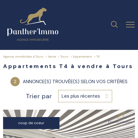
Agence immobilière à Tours
Vente
Tours
Appartement
t4
Appartements T4 à vendre à Tours
2
ANNONCE(S) TROUVÉE(S) SELON VOS CRITÈRES
Trier par
Les plus récentes
coup de coeur