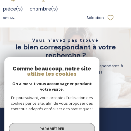
pièce(s)
chambre(s)
Sélection
Réf : 132
Sélectionne
Vous n'avez pas trouvé
le bien correspondant à votre
recherche ?
Créer une alerte email et recevez les biens correspondants à
Comme beaucoup, notre site
votre recherche dans votre boîte mail !
utilise les cookies
On aimerait vous accompagner pendant
votre visite.
créer l'alerte
En poursuivant, vous acceptez l'utilisation des
cookies par ce site, afin de vous proposer des
contenus adaptés et réaliser des statistiques !
nous
suivre
PARAMÉTRER