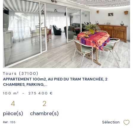
voir le
bien
Tours (37100)
APPARTEMENT 100m2, AU PIED DU TRAM TRANCHÉE, 2
CHAMBRES, PARKING,...
100 m²
-
275 400 €
4
2
pièce(s)
chambre(s)
Sélection
Réf : 155
Sél