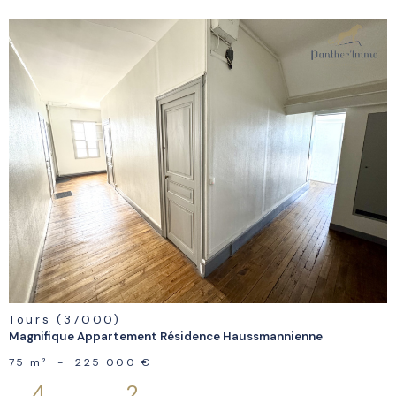
voir le
bien
Tours (37000)
Magnifique Appartement Résidence Haussmannienne
75 m²
-
225 000 €
4
2