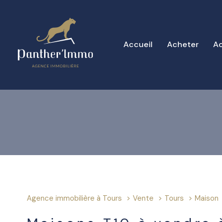
Accueil
Acheter
Ac
Type de bien
1
Agence immobilière à Tours
Vente
Tours
Maison
Maison
37000 - Tour