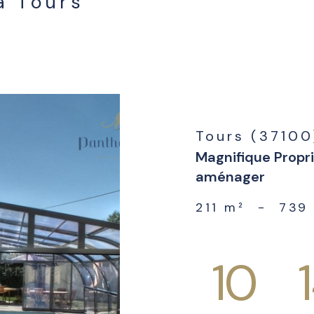
à Tours
voir l'annonce
Tours (37100
Magnifique Propri
aménager
211 m²
-
739
10