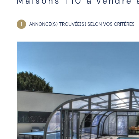
Maisons T10 à vendre 
1
ANNONCE(S) TROUVÉE(S) SELON VOS CRITÈRES
voir le
bien